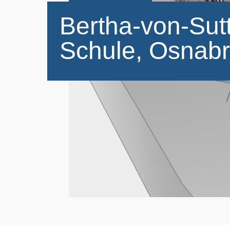
Bertha-von-Sut
Schule, Osnab