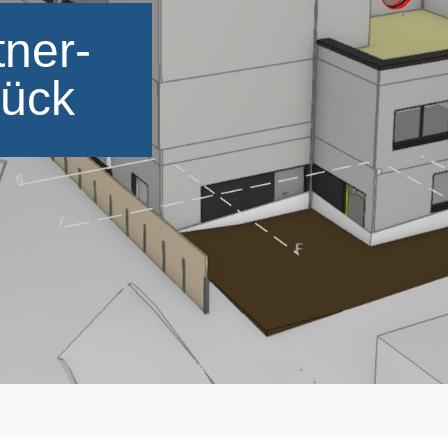
tner-
rück